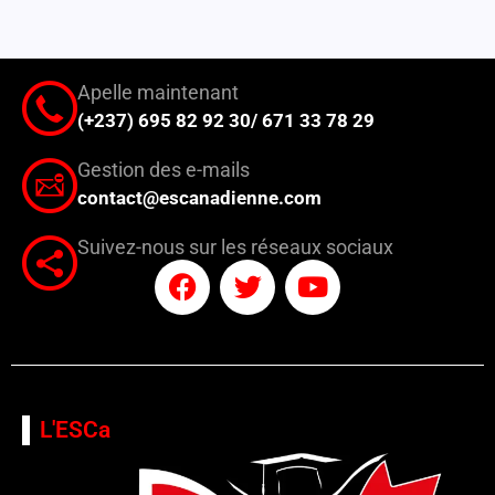
Apelle maintenant
(+237) 695 82 92 30/ 671 33 78 29
Gestion des e-mails
contact@escanadienne.com
Suivez-nous sur les réseaux sociaux
F
T
Y
a
w
o
c
i
u
e
t
t
b
t
u
L'ESCa
o
e
b
o
r
e