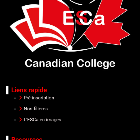
k
Liens rapide
Pré-inscription
Nos filières
L'ESCa en images
Resources