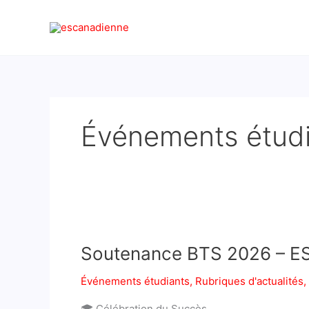
Aller
au
contenu
Événements étud
Soutenance
BTS
Soutenance BTS 2026 – E
2026
–
Événements étudiants
,
Rubriques d'actualités
,
ESCa
🎓 Célébration du Succès