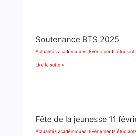
Soutenance
BTS
Soutenance BTS 2025
2025
Actualités académiques
,
Événements étudiant
Lire la suite »
Fête
de
Fête de la jeunesse 11 fév
la
jeunesse
Actualités académiques
,
Événements étudiant
11