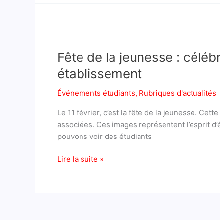
Fête
de
Fête de la jeunesse : célébr
la
jeunesse
établissement
:
célébration
Événements étudiants
,
Rubriques d'actualités
de
Le 11 février, c’est la fête de la jeunesse. Cett
l’esprit
associées. Ces images représentent l’esprit d’
d’équipe
pouvons voir des étudiants
et
de
Lire la suite »
la
collaboration
dans
notre
établissement