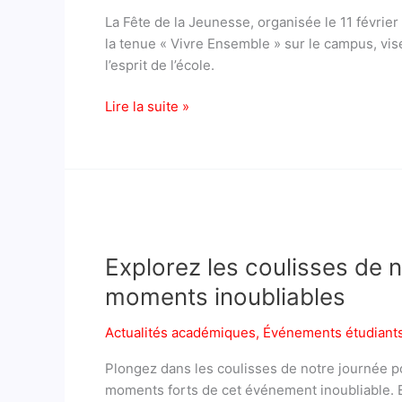
février
La Fête de la Jeunesse, organisée le 11 févrie
a
la tenue « Vivre Ensemble » sur le campus, vise 
la
l’esprit de l’école.
canadienne
Bafoussam
Lire la suite »
BTS
Explorez
les
Explorez les coulisses de 
coulisses
de
moments inoubliables
notre
Journée
Actualités académiques
,
Événements étudiant
Portes
Plongez dans les coulisses de notre journée p
Ouvertes
moments forts de cet événement inoubliable. Exp
: