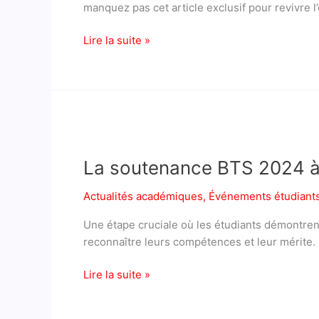
manquez pas cet article exclusif pour revivre l’
images,
témoignages
Lire la suite »
et
moments
inoubliables
La
soutenance
La soutenance BTS 2024 à
BTS
2024
Actualités académiques
,
Événements étudiant
à
l’ESCa
Une étape cruciale où les étudiants démontrent 
reconnaître leurs compétences et leur mérite.
Lire la suite »