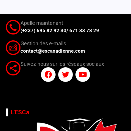
Apelle maintenant
(+237) 695 82 92 30/ 671 33 78 29
Gestion des e-mails
contact@escanadienne.com
Suivez-nous sur les réseaux sociaux
F
T
Y
a
w
o
c
i
u
e
t
t
b
t
u
L'ESCa
o
e
b
o
r
e
k